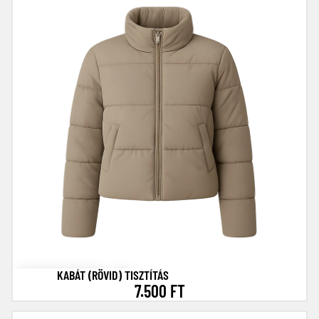
KABÁT (RÖVID) TISZTÍTÁS
7.500 FT
kabát (hosszú) tisztítás