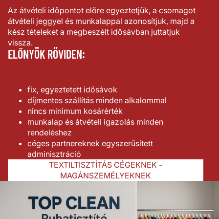
Az átvételi időpontot előre egyeztetjük, a csomagot
átvételi jeggyel és munkalappal azonosítjuk, majd a
kész tételeket a megbeszélt idősávban juttatjuk
vissza.
ELŐNYÖK RÖVIDEN:
fix, egyeztetett idősávok
díjmentes szállítás minden alkalommal
nincs minimum kosárérték
munkalap és átvételi igazolás minden
rendeléshez
céges partnereknek egyszerűsített
adminisztráció
TEXTILTISZTÍTÁS CÉGEKNEK -
MAGÁNSZEMÉLYEKNEK