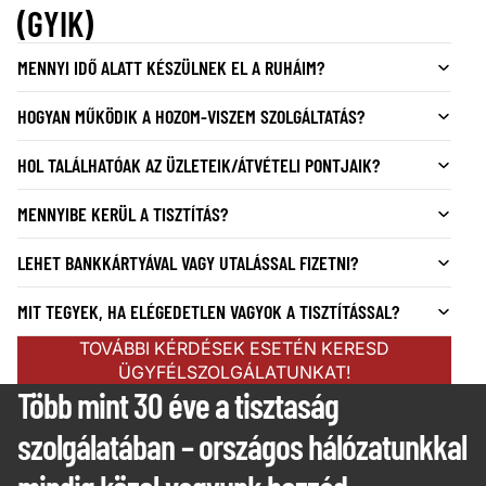
(GYIK)
MENNYI IDŐ ALATT KÉSZÜLNEK EL A RUHÁIM?
HOGYAN MŰKÖDIK A HOZOM-VISZEM SZOLGÁLTATÁS?
HOL TALÁLHATÓAK AZ ÜZLETEIK/ÁTVÉTELI PONTJAIK?
MENNYIBE KERÜL A TISZTÍTÁS?
LEHET BANKKÁRTYÁVAL VAGY UTALÁSSAL FIZETNI?
MIT TEGYEK, HA ELÉGEDETLEN VAGYOK A TISZTÍTÁSSAL?
TOVÁBBI KÉRDÉSEK ESETÉN KERESD
ÜGYFÉLSZOLGÁLATUNKAT!
Több mint 30 éve a tisztaság
szolgálatában – országos hálózatunkkal