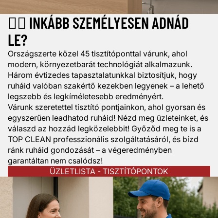
🚶‍♂️ INKÁBB SZEMÉLYESEN ADNÁD
LE?
Országszerte közel 45 tisztítóponttal várunk, ahol
modern, környezetbarát technológiát alkalmazunk.
Három évtizedes tapasztalatunkkal biztosítjuk, hogy
ruháid valóban szakértő kezekben legyenek – a lehető
legszebb és legkíméletesebb eredményért.
Várunk szeretettel tisztító pontjainkon, ahol gyorsan és
egyszerűen leadhatod ruháid! Nézd meg üzleteinket, és
válaszd az hozzád legközelebbit! Győződ meg te is a
TOP CLEAN professzionális szolgáltatásáról, és bízd
ránk ruháid gondozását – a végeredményben
garantáltan nem csalódsz!
ÜZLETLISTA - TISZTÍTÓPONTOK