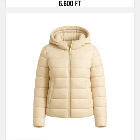
6.600 FT
Tollkabát (rövid) tisztítás