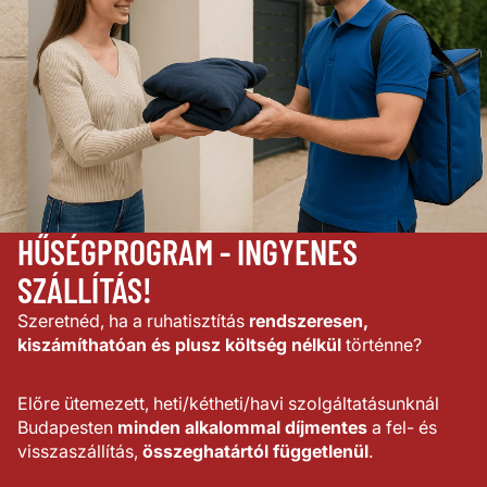
HŰSÉGPROGRAM - INGYENES
SZÁLLÍTÁS!
Szeretnéd, ha a ruhatisztítás
rendszeresen,
kiszámíthatóan és plusz költség nélkül
történne?
Előre ütemezett, heti/kétheti/havi szolgáltatásunknál
Budapesten
minden alkalommal díjmentes
a fel- és
visszaszállítás,
összeghatártól függetlenül
.