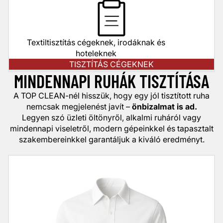
Textiltisztítás cégeknek, irodáknak és
hoteleknek
TISZTÍTÁS CÉGEKNEK
MINDENNAPI RUHÁK TISZTÍTÁSA
A TOP CLEAN-nél hisszük, hogy egy jól tisztított ruha
nemcsak megjelenést javít –
önbizalmat is ad.
Legyen szó üzleti öltönyről, alkalmi ruháról vagy
mindennapi viseletről, modern gépeinkkel és tapasztalt
szakembereinkkel garantáljuk a kiváló eredményt.
Ing / blúz tisztítás