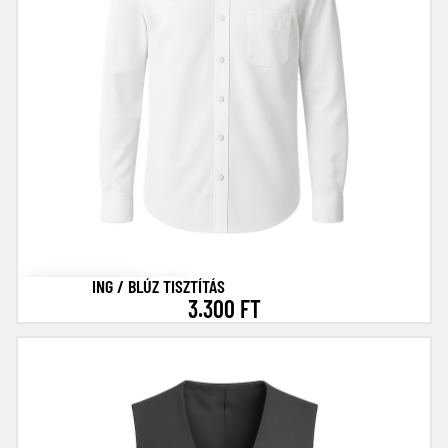
ING / BLÚZ TISZTÍTÁS
3.300 FT
Mellény (öltöny) tisztítás