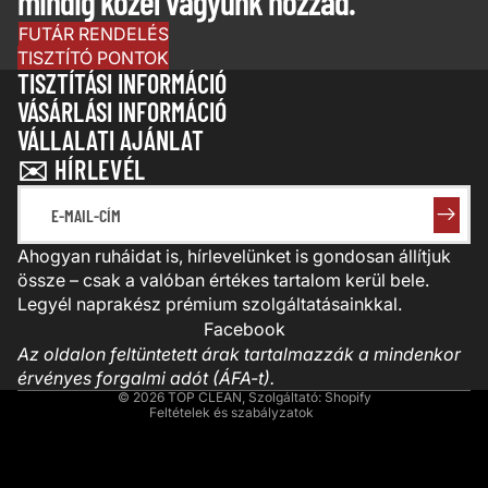
mindig közel vagyunk hozzád.
FUTÁR RENDELÉS
TISZTÍTÓ PONTOK
TISZTÍTÁSI INFORMÁCIÓ
VÁSÁRLÁSI INFORMÁCIÓ
VÁLLALATI AJÁNLAT
✉️ HÍRLEVÉL
E-mail-cím
Adatvédelmi szabályzat
Kapcsolattartási adatok
Ahogyan ruháidat is, hírlevelünket is gondosan állítjuk
össze – csak a valóban értékes tartalom kerül bele.
Visszatérítési szabályzat
Legyél naprakész prémium szolgáltatásainkkal.
Szolgáltatási feltételek
Facebook
Szállítási szabályzat
Az oldalon feltüntetett árak tartalmazzák a mindenkor
Jogi közlemény
érvényes forgalmi adót (ÁFA-t).
© 2026
TOP CLEAN
, Szolgáltató: Shopify
Feltételek és szabályzatok